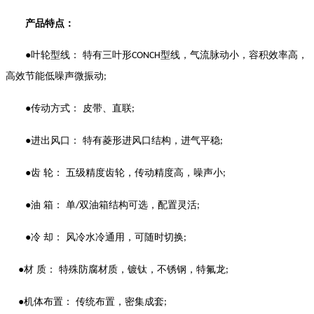
产品特点：
●叶轮型线： 特有三叶形
型线，气流脉动小，容积效率高，
CONCH
高效节能低噪声微振动
;
●传动方式： 皮带、直联
;
●进出风口： 特有菱形进风口结构，进气平稳
;
●齿 轮： 五级精度齿轮，传动精度高，噪声小
;
●油 箱： 单
双油箱结构可选，配置灵活
/
;
●冷 却： 风冷水冷通用，可随时切换
;
●材 质： 特殊防腐材质，镀钛，不锈钢，特氟龙
;
●机体布置： 传统布置，密集成套
;