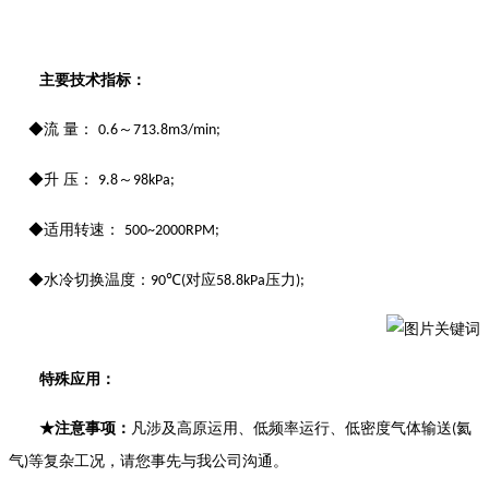
主要技术指标：
◆流 量：
～
0.6
713.8m3/min;
◆升 压：
～
9.8
98kPa;
◆适用转速：
500~2000RPM;
◆水冷切换温度：
℃
对应
压力
90
(
58.8kPa
);
特殊应用：
★注意事项：
凡涉及高原运用、低频率运行、低密度气体输送
氦
(
气
等复杂工况，请您事先与我公司沟通。
)