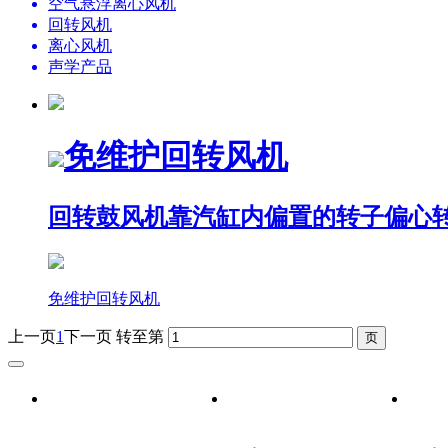
空气悬浮离心风机
回转风机
离心风机
声学产品
免维护回转风机
回转鼓风机靠汽缸内偏置的转子偏心
免维护回转风机
上一页
1
下一页
转至第
首页
产品中心
新闻